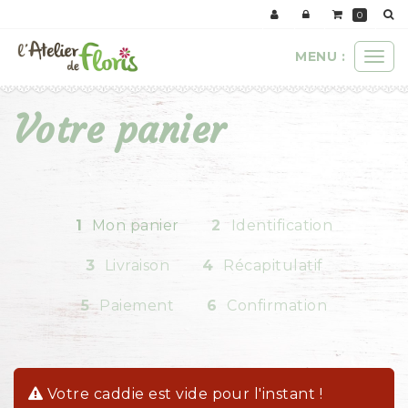
Panneau de gestion des cookies
0
MENU :
Ouvr
le
men
Votre panier
1
Mon panier
2
Identification
3
Livraison
4
Récapitulatif
5
Paiement
6
Confirmation
Votre caddie est vide pour l'instant !